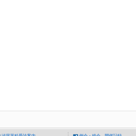
泌尿器科受診案内
例会・総会 開催記録